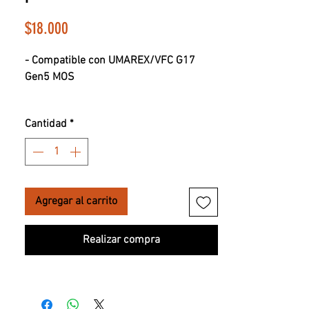
Precio
$18.000
- Compatible con UMAREX/VFC G17
Gen5 MOS
*COMPATIBLE SOLO CON UMAREX/VFC
Cantidad
*
GLOCK 17 GEN5 MOS
Made in Taiwan
Agregar al carrito
Realizar compra