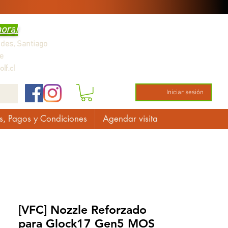
hora
!
ndes,
Santiago
e
lf.cl
Iniciar sesión
s, Pagos y Condiciones
Agendar visita
[VFC] Nozzle Reforzado
para Glock17 Gen5 MOS