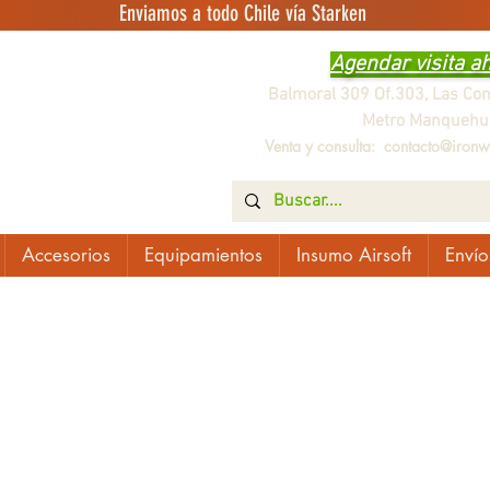
Enviamos a todo Chile vía Starken
Agendar visita a
Balmoral 309 Of.303, Las Co
Metro Manquehu
Venta y consulta:
contacto@ironwo
Accesorios
Equipamientos
Insumo Airsoft
Envío