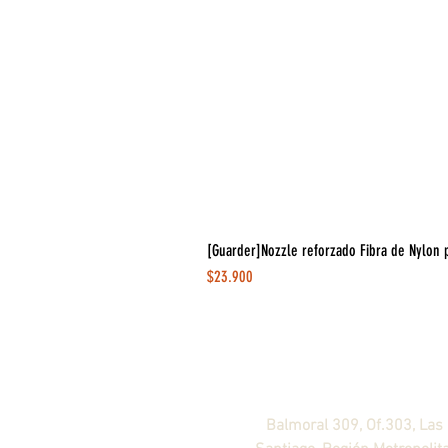
[Guarder]Nozzle reforzado Fibra de Nylon 
Precio
$23.900
Agendar visita ahora
!
Balmoral 309, Of.303, Las