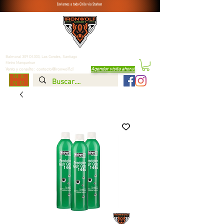
Enviamos a todo Chile vía Starken
Balmoral 309 Of.303, Las Condes,
Santiago
Metro Manquehue
Agendar visita ahora
!
Venta y consulta:
contacto@ironwolf.cl
ME
NU