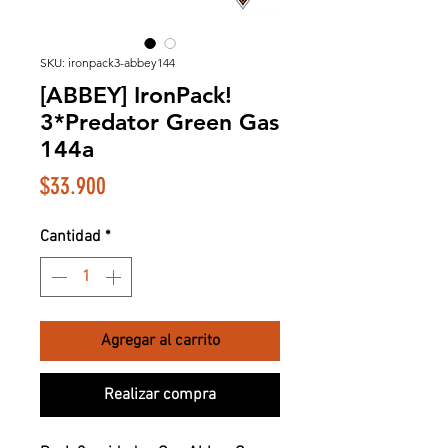
SKU: ironpack3-abbey144
[ABBEY] IronPack!
3*Predator Green Gas
144a
Precio
$33.900
Cantidad
*
Agregar al carrito
Realizar compra