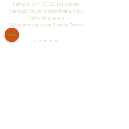
Balmoral 309, Of.303, Las Condes
Santiago, Región Metropolitana, Chile
​Metro Manquehue
*(Atendemos solo con Reserva Previa)*
Contáctanos:
contacto@ironwolf.cl
Venta Mayorista o alianza:
ceo@ironwolf.cl
Desde ©
2017-2025
por IronWolf Airsoft®