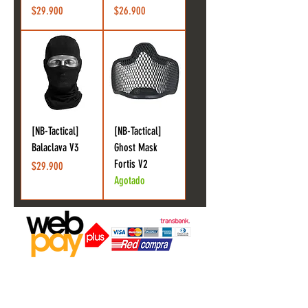
Precio
Precio
$29.900
$26.900
[NB-Tactical]
[NB-Tactical]
Balaclava V3
Ghost Mask
Fortis V2
Precio
$29.900
Agotado
Agendar visita ahora
!