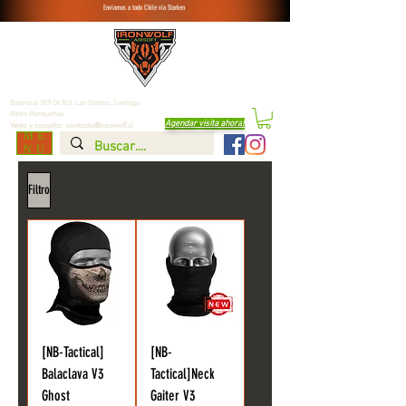
Enviamos a todo Chile vía Starken
Balmoral 309 Of.303, Las Condes,
Santiago
Metro Manquehue
Agendar visita ahora
!
Venta y consulta:
contacto@ironwolf.cl
ME
NU
Filtro
[NB-Tactical]
[NB-
Balaclava V3
Tactical]Neck
Ghost
Gaiter V3