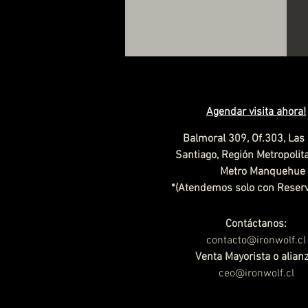
Agendar visita ahora
!
Balmoral 309, Of.303, Las
Santiago, Región Metropolita
​Metro Manquehue
*(Atendemos solo con Reserv
Contáctanos:
contacto@ironwolf.cl
Venta Mayorista o alianz
ceo@ironwolf.cl