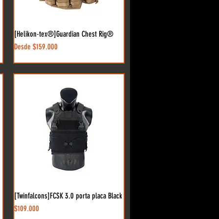
[Helikon-tex®]Guardian Chest Rig®
Precio de oferta
Desde
$159.000
[Twinfalcons]FCSK 3.0 porta placa Black
Precio
$109.000