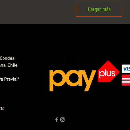
Cargar más
 Condes
na, Chile
a Previa)*
a: