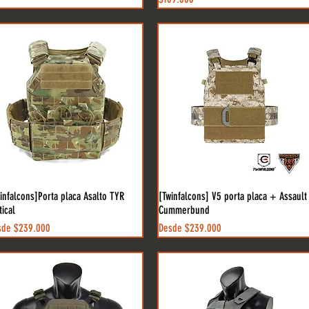
infalcons]Porta placa Asalto TYR
[Twinfalcons] V5 porta placa + Assault
tical
Cummerbund
cio de oferta
Precio de oferta
sde
$239.000
Desde
$239.000