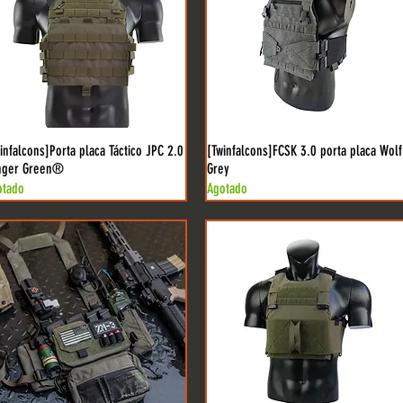
infalcons]Porta placa Táctico JPC 2.0
[Twinfalcons]FCSK 3.0 porta placa Wolf
nger Green®
Grey
otado
Agotado