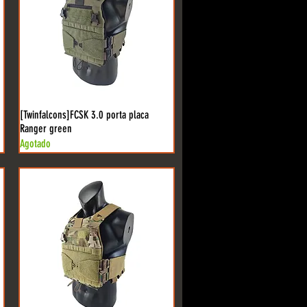
[Twinfalcons]FCSK 3.0 porta placa
Ranger green
Agotado