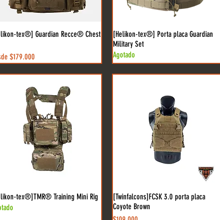
elikon-tex®] Guardian Recce® Chest
[Helikon-tex®] Porta placa Guardian
Military Set
Agotado
cio de oferta
sde
$179.000
elikon-tex®]TMR® Training Mini Rig
[Twinfalcons]FCSK 3.0 porta placa
Coyote Brown
otado
Precio
$109.000