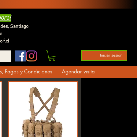
hora
!
ndes,
Santiago
e
lf.cl
Iniciar sesión
s, Pagos y Condiciones
Agendar visita