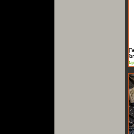
[Tw
Ra
Ag