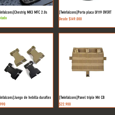
winfalcons]Chestrig MK3 MFC 2.0s
[Twinfalcons]Porta placa LV119 OVERT
otado
Precio de oferta
Desde
$149.000
infalcons]Juego de hebilla duraflex
[Twinfalcons]Panel triple M4 CB
cio
Precio
.990
$22.900