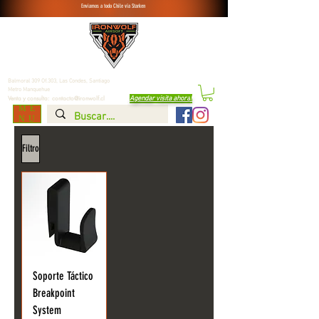
Enviamos a todo Chile vía Starken
Balmoral 309 Of.303, Las Condes,
Santiago
Metro Manquehue
Agendar visita ahora
!
Venta y consulta:
contacto@ironwolf.cl
ME
NU
Filtro
Soporte Táctico
Breakpoint
System