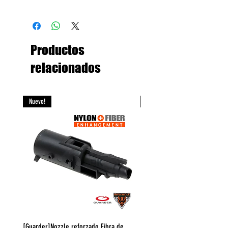
negro.
Made in Taiwan
Productos
relacionados
Nuevo!
Nuevo!
[Guarder]Nozzle reforzado Fibra de
[DYTAC] Cabeza Piston y Resor