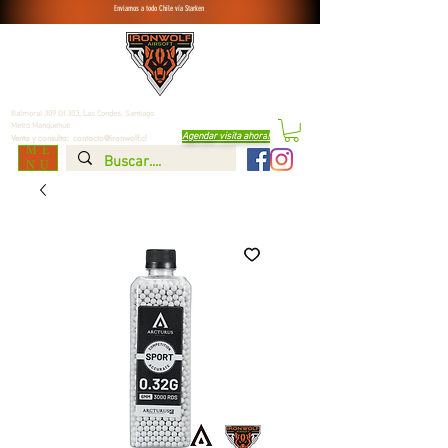
Enviamos a todo Chile vía Starken
Balmoral 309 Of.303, Las Condes,
Santiago
Metro Manquehue
Agendar visita ahora
!
Venta y consulta:
contacto@ironwolf.cl
ME
NU