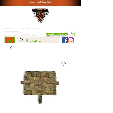
Enviamos a todo Chile vía Starken
Balmoral 309 Of.303, Las Condes,
Santiago
Metro Manquehue
Agendar visita ahora
!
Venta y consulta:
contacto@ironwolf.cl
ME
NU