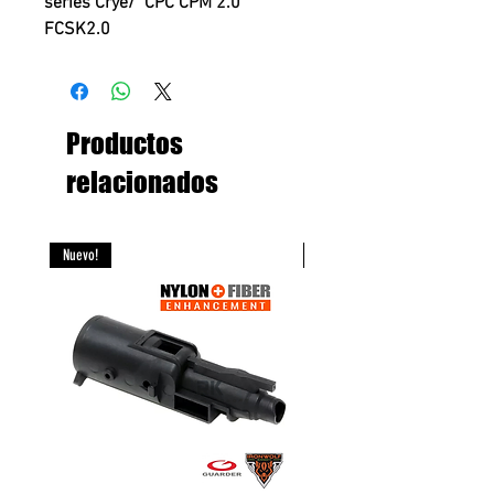
series Crye/ CPC CPM 2.0
FCSK2.0
-19x25.5cm
-Multicam original
-Fabricante: Twinfalcons
Productos
relacionados
Nuevo!
Nuevo!