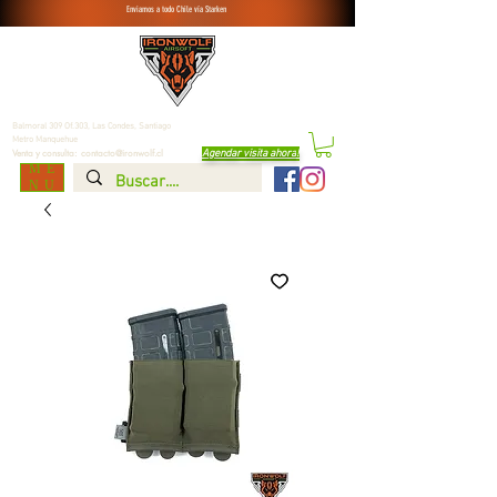
Enviamos a todo Chile vía Starken
Balmoral 309 Of.303, Las Condes,
Santiago
Metro Manquehue
Agendar visita ahora
!
Venta y consulta:
contacto@ironwolf.cl
ME
NU