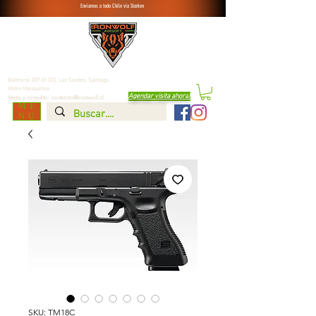
Enviamos a todo Chile vía Starken
Balmoral 309 Of.303, Las Condes,
Santiago
Metro Manquehue
Agendar visita ahora
!
Venta y consulta:
contacto@ironwolf.cl
ME
NU
SKU: TM18C