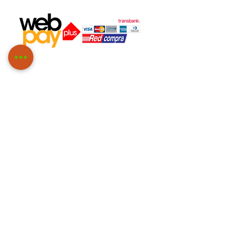
Agendar visita ahora
!
Balmoral 309, Of.303, Las Condes
Santiago, Región Metropolitana, Chile
​Metro Manquehue
*(Atendemos solo con Reserva Previa)*
Contáctanos:
contacto@ironwolf.cl
Venta Mayorista o alianza:
ceo@ironwolf.cl