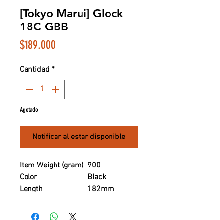
[Tokyo Marui] Glock
18C GBB
Precio
$189.000
Cantidad
*
Agotado
Notificar al estar disponible
Item Weight (gram)
900
Color
Black
Length
182mm
Hop-up
Adjustable
Shooting Mode
Semi-