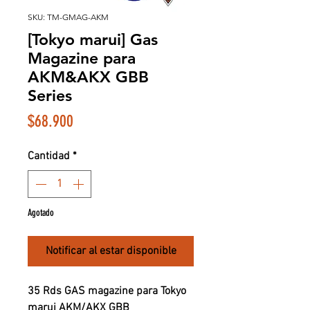
SKU: TM-GMAG-AKM
[Tokyo marui] Gas
Magazine para
AKM&AKX GBB
Series
Precio
$68.900
Cantidad
*
Agotado
Notificar al estar disponible
35 Rds GAS magazine para Tokyo
marui AKM/AKX GBB