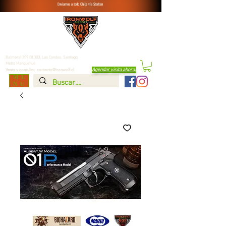
Enviamos a todo Chile vía Starken
Balmoral 309 Of.303, Las Condes,
Santiago
Metro Manquehue
Agendar visita ahora
!
Venta y consulta:
contacto@ironwolf.cl
ME
NU