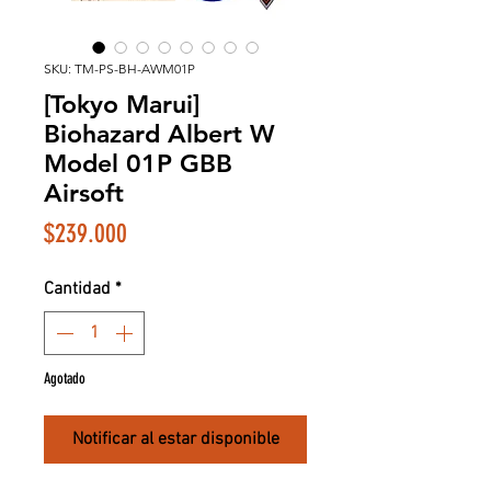
SKU: TM-PS-BH-AWM01P
[Tokyo Marui]
Biohazard Albert W
Model 01P GBB
Airsoft
Precio
$239.000
Cantidad
*
Agotado
Notificar al estar disponible