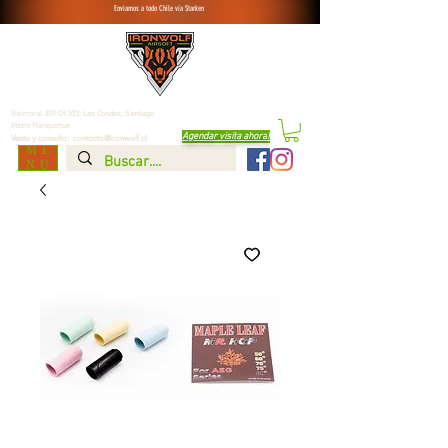
Enviamos a todo Chile vía Starken
Balmoral 309 Of.303, Las Condes,
Santiago
Metro Manquehue
Agendar visita ahora
!
Venta y consulta:
contacto@ironwolf.cl
ME
NU