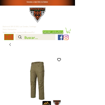
Enviamos a todo Chile vía Starken
Balmoral 309 Of.303, Las Condes,
Santiago
Metro Manquehue
Agendar visita ahora
!
Venta y consulta:
contacto@ironwolf.cl
ME
NU