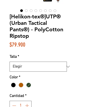
[Helikon-tex®]UTP®
(Urban Tactical
Pants®) - PolyCotton
Ripstop
Precio
$79.900
Talla
*
Color
*
Cantidad
*