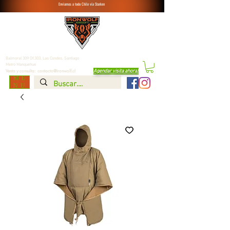
Enviamos a todo Chile vía Starken
Balmoral 309 Of.303, Las Condes,
Santiago
Metro Manquehue
Agendar visita ahora
!
Venta y consulta:
contacto@ironwolf.cl
ME
NU