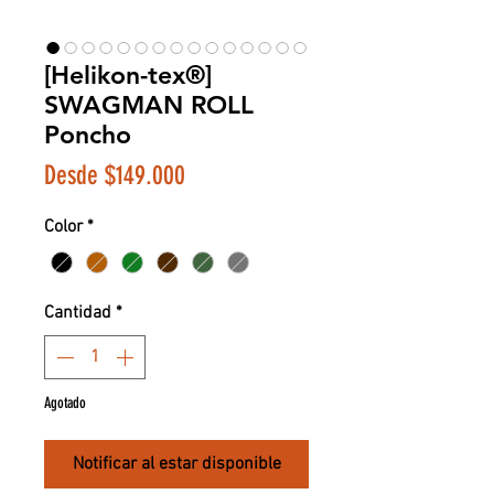
[Helikon-tex®]
SWAGMAN ROLL
Poncho
Precio de oferta
Desde
$149.000
Color
*
Cantidad
*
Agotado
Notificar al estar disponible