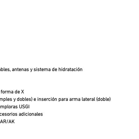
ables, antenas y sistema de hidratación
n forma de X
mples y dobles) e inserción para arma lateral (doble)
ntimploras USGI
ccesorios adicionales
s AR/AK