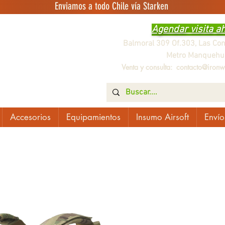
Enviamos a todo Chile vía Starken
Agendar visita a
Balmoral 309 Of.303, Las Co
Metro Manquehu
Venta y consulta:
contacto@ironwo
Accesorios
Equipamientos
Insumo Airsoft
Envío