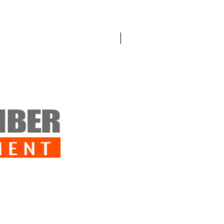
un
Cinturón Lateral Guardian
(Cummerbund)
y un
panel frontal
Guardian Flap
, lo que hace que el
Nuevo!
conjunto esté listo para su uso
inmediato tras la compra. El cinturón
lateral incluye correas compatibles con
MOLLE/PALS, brindando espacio
adicional para equipo. El cinturón lateral
estándar puede reemplazarse
fácilmente por el
Guardian
Cummerbund Quick Release
.
El conjunto también incluye el
panel
frontal Guardian Flap
, con correas
compatibles con MOLLE/PALS y un
bolsillo para portar tres cargadores de
AK/AR. El panel puede sustituirse por
el
Guardian Kangaroo Flap
, compatible
tanto con el inserto para fuerzas del
orden (Law Enforcement Insert) como