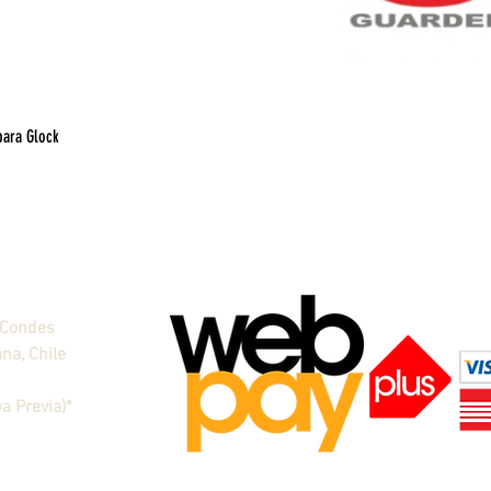
para Glock
Vista rápida
 Condes
na, Chile
a Previa)*