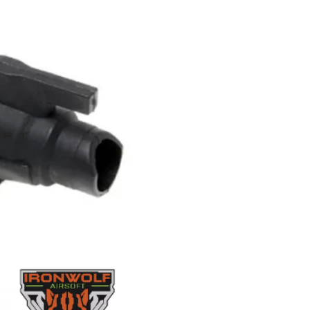
con los insertos del sistema de
competición (Competition system
inserts).
Características:
Diseño modular
Compatible con MOLLE/PALS
El panel frontal incluido permite
portar tres cargadores de AR/AK
Características del producto
UPC:
5902688077761
Peso:
0.728 kg
Talla:
M/L