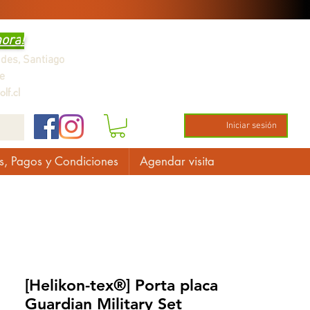
hora
!
ndes,
Santiago
e
lf.cl
Iniciar sesión
s, Pagos y Condiciones
Agendar visita
[Helikon-tex®] Porta placa
Guardian Military Set