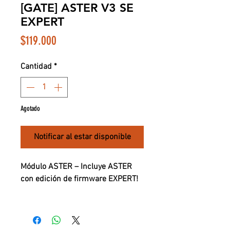
[GATE] ASTER V3 SE
EXPERT
Precio
$119.000
Cantidad
*
Agotado
Notificar al estar disponible
Módulo ASTER – Incluye ASTER
con edición de firmware EXPERT!
El gatillo electrónico GATE ASTER
V3 es un hermano menor del
conocido TITAN V2. Cuenta con un