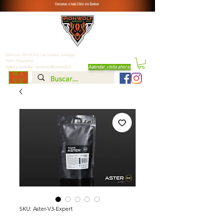
Enviamos a todo Chile vía Starken
Balmoral 309 Of.303, Las Condes,
Santiago
Metro Manquehue
Agendar visita ahora
!
Venta y consulta:
contacto@ironwolf.cl
ME
NU
SKU: Aster-V3-Expert