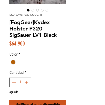
SKU: OWB P320 NOLIGHT
[FogGear]Kydex
Holster P320
SigSauer LV1 Black
Precio
$64.900
Color
*
Cantidad
*
Agotado
Notificar al estar disponible