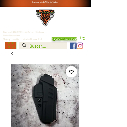
Enviamos a todo Chile vía Starken
Balmoral 309 Of.303, Las Condes,
Santiago
Metro Manquehue
Agendar visita ahora
!
Venta y consulta:
contacto@ironwolf.cl
ME
NU