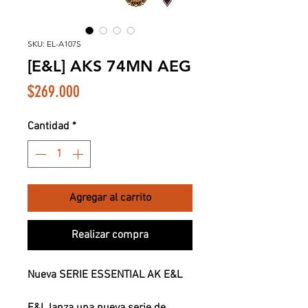
SKU: EL-A107S
[E&L] AKS 74MN AEG
Precio
$269.000
Cantidad
*
Agregar al carrito
Realizar compra
Nueva SERIE ESSENTIAL AK E&L
E&L lanza una nueva serie de