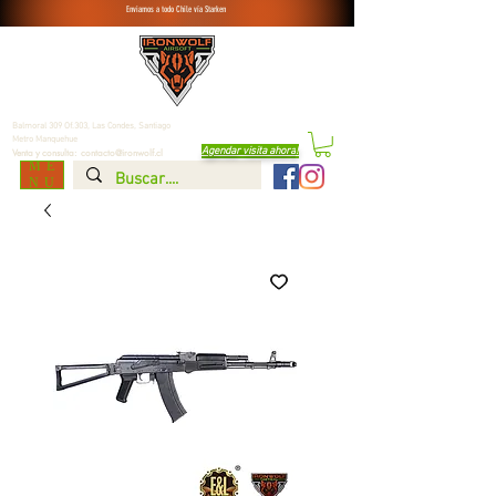
Enviamos a todo Chile vía Starken
Balmoral 309 Of.303, Las Condes,
Santiago
Metro Manquehue
Agendar visita ahora
!
Venta y consulta:
contacto@ironwolf.cl
ME
NU