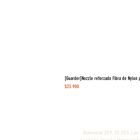
[Guarder]Nozzle reforzado Fibra de Nylon 
Precio
$23.900
Agendar visita ahora
!
Balmoral 309, Of.303, Las