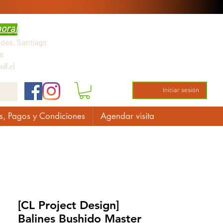
hora
!
ndes,
Santiago
e
lf.cl
Iniciar sesión
s, Pagos y Condiciones
Agendar visita
[CL Project Design]
Balines Bushido Master