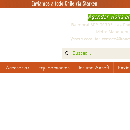
Enviamos a todo Chile vía Starken
Agendar visita a
Balmoral 309 Of.303, Las Co
Metro Manquehu
Venta y consulta:
contacto@ironwo
Accesorios
Equipamientos
Insumo Airsoft
Envío