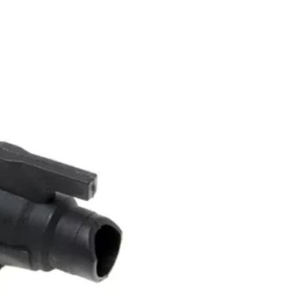
completas y accesorios relacionados
con Airsoft. Con base en Taiwán y
fundada por el mundialmente
reconocido Clarence Lai, CL Project
Design presenta una nueva dirección en
diseño e innovación de Airsoft.