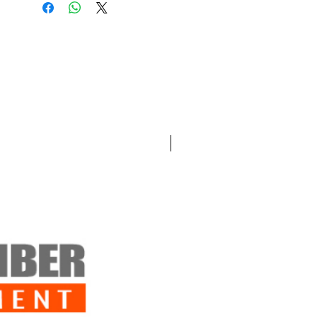
El nombre ha sido tomado de las Siete
Virtudes del Bushido, ya que refleja el
ethos y la disciplina en los que se
pretende utilizar, ya sea en competición
o en el campo de juego.
Fabricante: CL Project Design
Nuevo!
Especificaciones
Peso: 0.28g
Diámetro: 5.95 + 0.01mm REAL
Color: Blanco
Cantidad: 4000 rondas
Acerca de CL Project Design
CL Project Design es un diseñador y
fabricante personalizado de piezas de
Airsoft de alta gama, pistolas de Airsoft