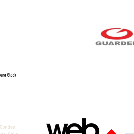
para Glock
Vista rápida
 Condes