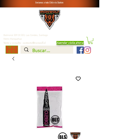
Enviamos a todo Chile vía Starken
Balmoral 309 Of.303, Las Condes,
Santiago
Metro Manquehue
Agendar visita ahora
!
Venta y consulta:
contacto@ironwolf.cl
ME
NU