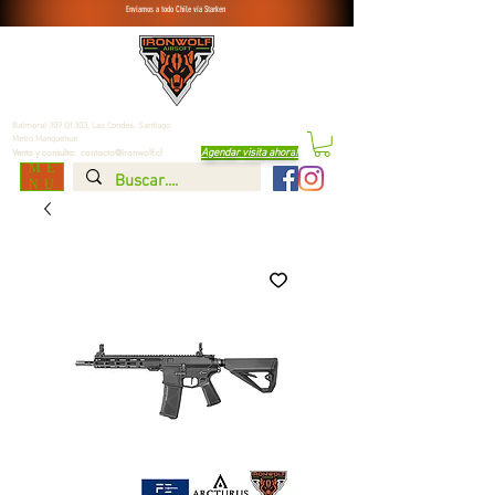
Enviamos a todo Chile vía Starken
Balmoral 309 Of.303, Las Condes,
Santiago
Metro Manquehue
Agendar visita ahora
!
Venta y consulta:
contacto@ironwolf.cl
ME
NU