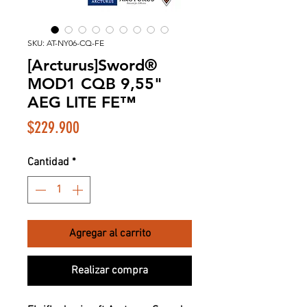
SKU: AT-NY06-CQ-FE
[Arcturus]Sword®
MOD1 CQB 9,55"
AEG LITE FE™
Precio
$229.900
Cantidad
*
Agregar al carrito
Realizar compra