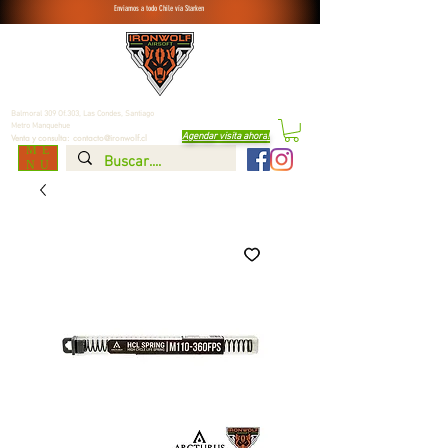
Enviamos a todo Chile vía Starken
Balmoral 309 Of.303, Las Condes,
Santiago
Metro Manquehue
Agendar visita ahora
!
Venta y consulta:
contacto@ironwolf.cl
ME
NU