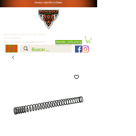
Enviamos a todo Chile vía Starken
Balmoral 309 Of.303, Las Condes,
Santiago
Metro Manquehue
Agendar visita ahora
!
Venta y consulta:
contacto@ironwolf.cl
ME
NU