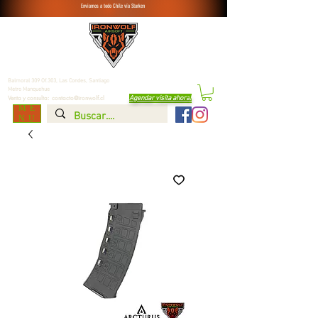
Enviamos a todo Chile vía Starken
Balmoral 309 Of.303, Las Condes,
Santiago
Metro Manquehue
Agendar visita ahora
!
Venta y consulta:
contacto@ironwolf.cl
ME
NU