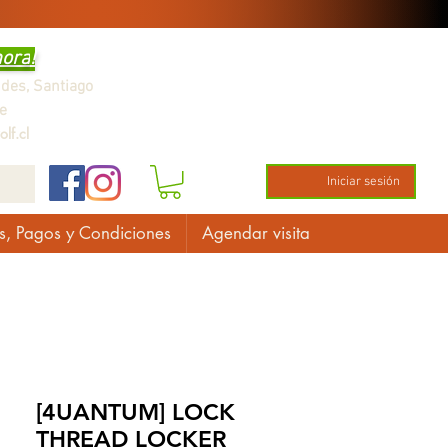
hora
!
ndes,
Santiago
e
lf.cl
Iniciar sesión
s, Pagos y Condiciones
Agendar visita
[4UANTUM] LOCK
THREAD LOCKER