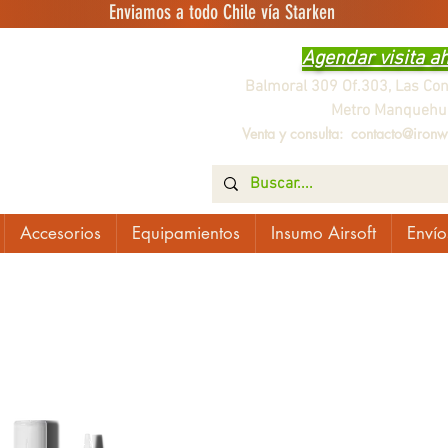
Enviamos a todo Chile vía Starken
Agendar visita a
Balmoral 309 Of.303, Las Co
Metro Manquehu
Venta y consulta:
contacto@ironwo
Accesorios
Equipamientos
Insumo Airsoft
Envío