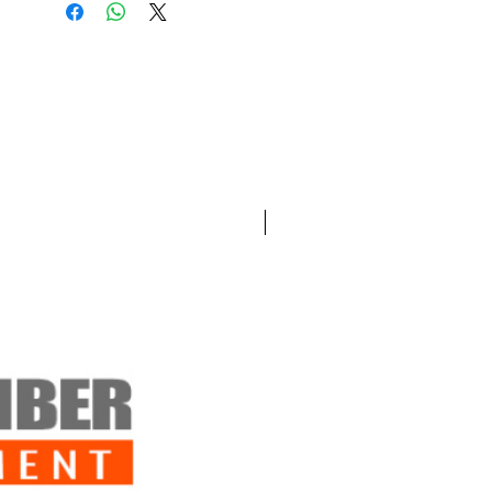
tiempo. El envase tipo bolígrafo
dispensa de manera conveniente una
gota del tamaño perfecto para la
mayoría de los sujetadores de armas de
airsoft.La etiqueta azul indica una fuerza
de unión media, removible con
herramientas manuales estándar. Es
ideal para piezas que deben retirarse
Nuevo!
con frecuencia para ajustes o
mantenimiento. Tiempo de curado al
tacto: 10 minutos / Tiempo de curado
funcional: 1.5 horas / Tiempo total de
curado: 24 horas.
"Hecho con orgullo en Taiwán"