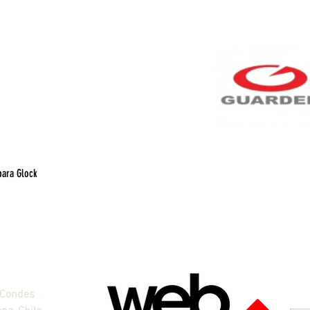
para Glock
Vista rápida
 Condes