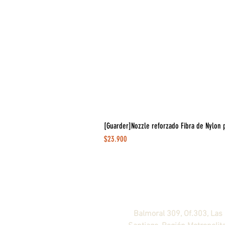
[Guarder]Nozzle reforzado Fibra de Nylon 
Precio
$23.900
Agendar visita ahora
!
Balmoral 309, Of.303, Las