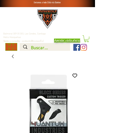
Enviamos a todo Chile vía Starken
Balmoral 309 Of.303, Las Condes,
Santiago
Metro Manquehue
Agendar visita ahora
!
Venta y consulta:
contacto@ironwolf.cl
ME
NU