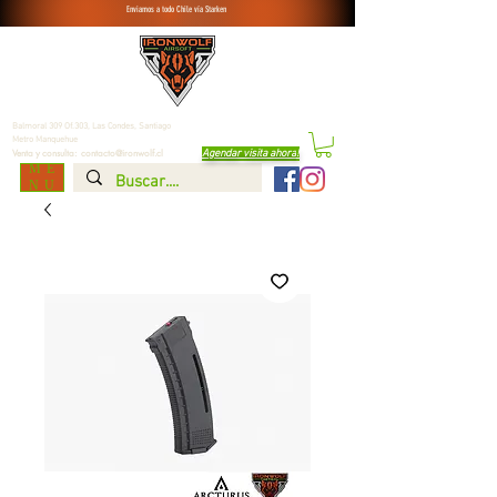
Enviamos a todo Chile vía Starken
Balmoral 309 Of.303, Las Condes,
Santiago
Metro Manquehue
Agendar visita ahora
!
Venta y consulta:
contacto@ironwolf.cl
ME
NU