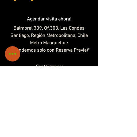
Agendar visita ahora
!
Balmoral 309, Of.303, Las Condes
Santiago, Región Metropolitana, Chile
​Metro Manquehue
*(Atendemos solo con Reserva Previa)*
Contáctanos:
contacto@ironwolf.cl
Venta Mayorista o alianza:
ceo@ironwolf.cl
Desde ©
2017-2025
por IronWolf Airsoft®