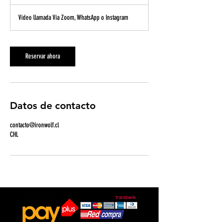
5
Video llamada Via Zoom, WhatsApp o Instagram
m
i
n
Reservar ahora
Datos de contacto
contacto@ironwolf.cl
CHL